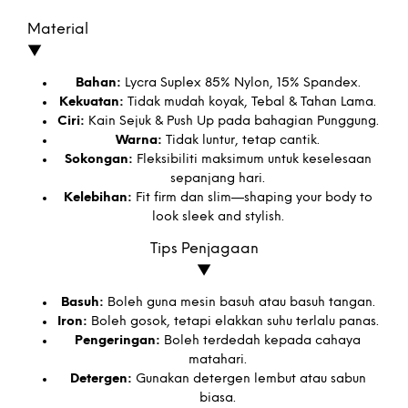
Material
▼
Bahan:
Lycra Suplex 85% Nylon, 15% Spandex.
Kekuatan:
Tidak mudah koyak, Tebal & Tahan Lama.
Ciri:
Kain Sejuk & Push Up pada bahagian Punggung.
Warna:
Tidak luntur, tetap cantik.
Sokongan:
Fleksibiliti maksimum untuk keselesaan
sepanjang hari.
Kelebihan:
Fit firm dan slim—shaping your body to
look sleek and stylish.
Tips Penjagaan
▼
Basuh:
Boleh guna mesin basuh atau basuh tangan.
Iron:
Boleh gosok, tetapi elakkan suhu terlalu panas.
Pengeringan:
Boleh terdedah kepada cahaya
matahari.
Detergen:
Gunakan detergen lembut atau sabun
biasa.