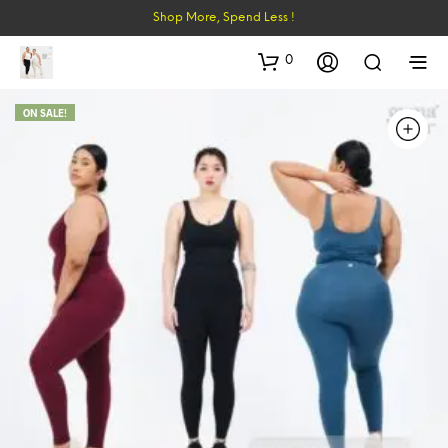
Shop More, Spend Less !
0
ON SALE!