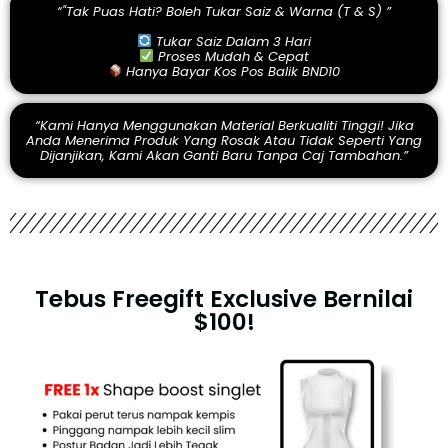
“"Tak Puas Hati? Boleh Tukar Saiz & Warna (T & S) ”
Tukar Saiz Dalam 3 Hari
Proses Mudah & Cepat
Hanya Bayar Kos Pos Balik BND10
“Kami Hanya Menggunakan Material Berkualiti Tinggi! Jika
Anda Menerima Produk Yang Rosak Atau Tidak Seperti Yang
Dijanjikan, Kami Akan Ganti Baru Tanpa Caj Tambahan.”
Tebus Freegift Exclusive Bernilai
$100!